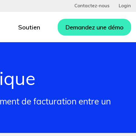
Contactez-nous
Login
Soutien
Demandez une démo
nique
ument de facturation entre un