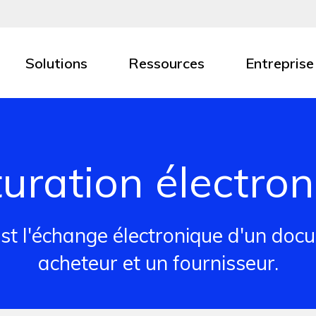
Solutions
Ressources
Entreprise
uration électro
est l'échange électronique d'un doc
acheteur et un fournisseur.