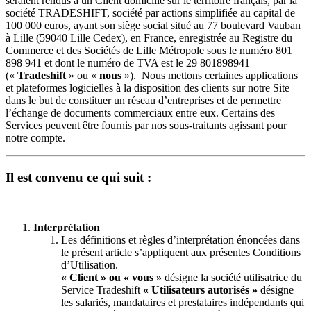
seraient rendus à un Client domicilié sur le territoire français, par la
société TRADESHIFT, société par actions simplifiée au capital de
100 000 euros, ayant son siège social situé au 77 boulevard Vauban
à Lille (59040 Lille Cedex), en France, enregistrée au Registre du
Commerce et des Sociétés de Lille Métropole sous le numéro 801
898 941 et dont le numéro de TVA est le 29 801898941
(«
Tradeshift
» ou «
nous
»). Nous mettons certaines applications
et plateformes logicielles à la disposition des clients sur notre Site
dans le but de constituer un réseau d’entreprises et de permettre
l’échange de documents commerciaux entre eux. Certains des
Services peuvent être fournis par nos sous-traitants agissant pour
notre compte.
Il est convenu ce qui suit :
Interprétation
Les définitions et règles d’interprétation énoncées dans
le présent article s’appliquent aux présentes Conditions
d’Utilisation.
« Client » ou « vous »
désigne la société utilisatrice du
Service Tradeshift
« Utilisateurs autorisés »
désigne
les salariés, mandataires et prestataires indépendants qui