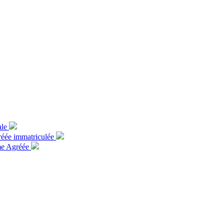
ale
gréée immatriculée
rme Agréée