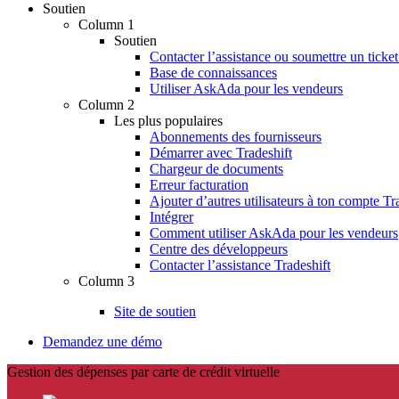
Soutien
Column 1
Soutien
Contacter l’assistance ou soumettre un ticket
Base de connaissances
Utiliser AskAda pour les vendeurs
Column 2
Les plus populaires
Abonnements des fournisseurs
Démarrer avec Tradeshift
Chargeur de documents
Erreur facturation
Ajouter d’autres utilisateurs à ton compte Tr
Intégrer
Comment utiliser AskAda pour les vendeurs
Centre des développeurs
Contacter l’assistance Tradeshift
Column 3
Site de soutien
Demandez une démo
Gestion des dépenses par carte de crédit virtuelle