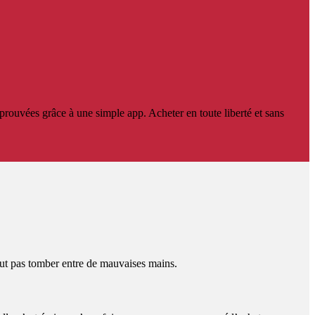
prouvées grâce à une simple app. Acheter en toute liberté et sans
eut pas tomber entre de mauvaises mains.