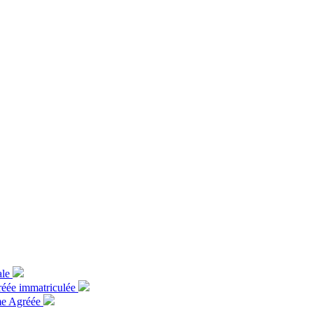
ale
gréée immatriculée
rme Agréée