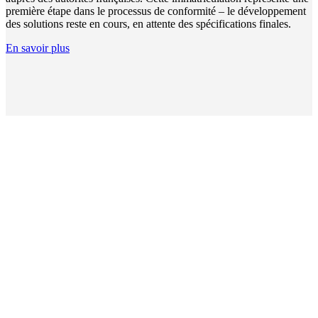
première étape dans le processus de conformité – le développement
des solutions reste en cours, en attente des spécifications finales.
En savoir plus
Déc
com
nou
pou
vous