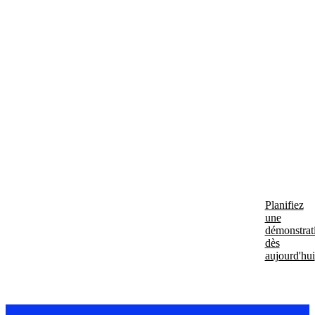
aide
à
vous
mett
en
conf
Planifiez
une
démonstrat
dès
aujourd'hui
#shifthap