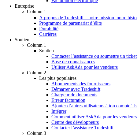
Facturation électronique
Entreprise
Column 1
À propos de Tradeshift – notre mission, notre histo
Programme de partenariat d’élite
Durabilité
Carrières
Soutien
Column 1
Soutien
Contacter l’assistance ou soumettre un ticket
Base de connaissances
Utiliser AskAda pour les vendeurs
Column 2
Les plus populaires
Abonnements des fournisseurs
Démarrer avec Tradeshift
Chargeur de documents
Erreur facturation
Ajouter d’autres utilisateurs à ton compte Tr
Intégrer
Comment utiliser AskAda pour les vendeurs
Centre des développeurs
Contacter l’assistance Tradeshift
Column 3