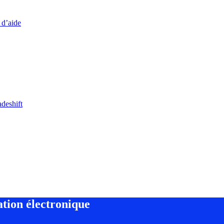
 d’aide
adeshift
ation électronique