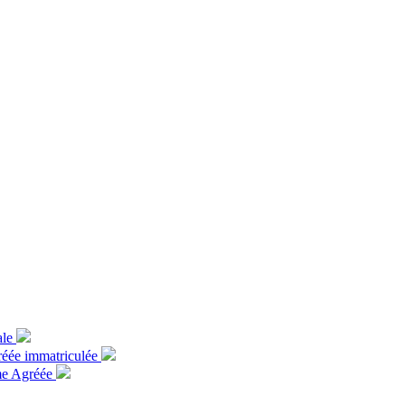
ale
gréée immatriculée
rme Agréée