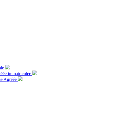
ale
gréée immatriculée
rme Agréée