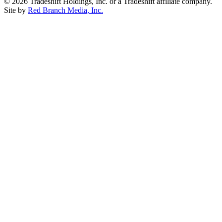
© 2026 Tradeshift Holdings, Inc. or a Tradeshift affiliate company.
Site by
Red Branch Media, Inc.