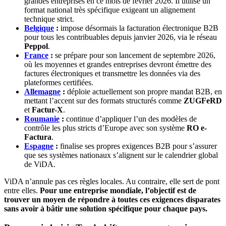
grandes entreprises en ce mois de février 2026. Il utilise un
format national très spécifique exigeant un alignement
technique strict.
Belgique
:
impose désormais la facturation électronique B2B
pour tous les contribuables depuis janvier 2026, via le réseau
Peppol
.
France
:
se prépare pour son lancement de septembre 2026,
où les moyennes et grandes entreprises devront émettre des
factures électroniques et transmettre les données via des
plateformes certifiées.
Allemagne
:
déploie actuellement son propre mandat B2B, en
mettant l’accent sur des formats structurés comme
ZUGFeRD
et
Factur-X
.
Roumanie
:
continue d’appliquer l’un des modèles de
contrôle les plus stricts d’Europe avec son système
RO e-
Factura
.
Espagne
:
finalise ses propres exigences B2B pour s’assurer
que ses systèmes nationaux s’alignent sur le calendrier global
de ViDA.
ViDA n’annule pas ces règles locales. Au contraire, elle sert de pont
entre elles.
Pour une entreprise mondiale, l’objectif est de
trouver un moyen de répondre à toutes ces exigences disparates
sans avoir à bâtir une solution spécifique pour chaque pays.