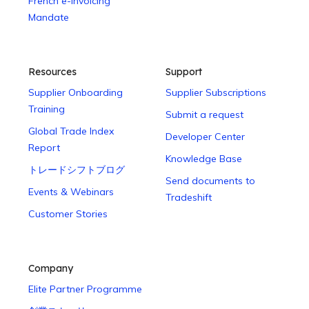
French e-Invoicing
Mandate
Resources
Support
Supplier Onboarding
Supplier Subscriptions
Training
Submit a request
Global Trade Index
Developer Center
Report
Knowledge Base
トレードシフトブログ
Send documents to
Events & Webinars
Tradeshift
Customer Stories
Company
Elite Partner Programme