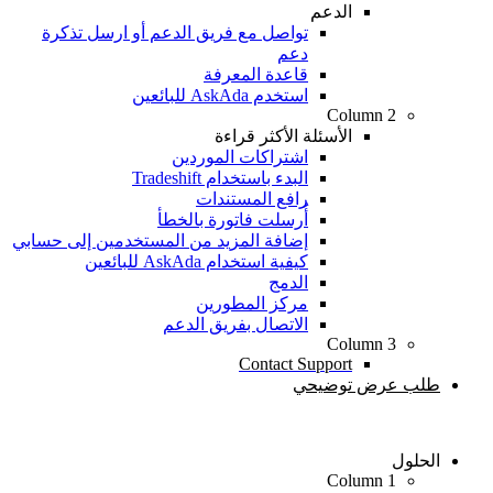
الدعم
تواصل مع فريق الدعم أو ارسل تذكرة
دعم
قاعدة المعرفة
استخدم AskAda للبائعين
Column 2
الأسئلة الأكثر قراءة
اشتراكات الموردين
البدء باستخدام Tradeshift
رافع المستندات
أُرسلت فاتورة بالخطأ
إضافة المزيد من المستخدمين إلى حسابي
كيفية استخدام AskAda للبائعين
الدمج
مركز المطورين
الاتصال بفريق الدعم
Column 3
Contact Support
طلب عرض توضيحي
الحلول
Column 1