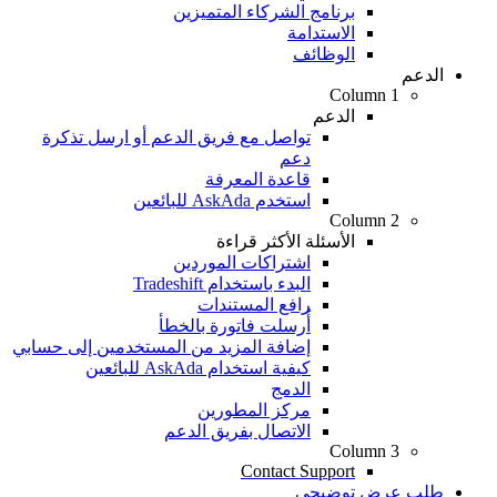
برنامج الشركاء المتميزين
الاستدامة
الوظائف
الدعم
Column 1
الدعم
تواصل مع فريق الدعم أو ارسل تذكرة
دعم
قاعدة المعرفة
استخدم AskAda للبائعين
Column 2
الأسئلة الأكثر قراءة
اشتراكات الموردين
البدء باستخدام Tradeshift
رافع المستندات
أُرسلت فاتورة بالخطأ
إضافة المزيد من المستخدمين إلى حسابي
كيفية استخدام AskAda للبائعين
الدمج
مركز المطورين
الاتصال بفريق الدعم
Column 3
Contact Support
طلب عرض توضيحي