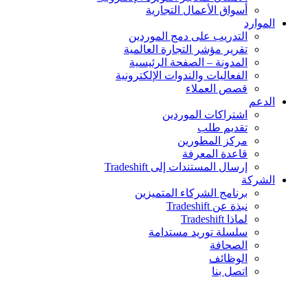
أسواق الأعمال التجارية
الموارد
التدريب على دمج الموردين
تقرير مؤشر التجارة العالمية
المدونة – الصفحة الرئيسية
الفعاليات والندوات الإلكترونية
قصص العملاء
الدعم
اشتراكات الموردين
تقديم طلب
مركز المطورين
قاعدة المعرفة
إرسال المستندات إلى Tradeshift
الشركة
برنامج الشركاء المتميزين
نبذة عن Tradeshift
لماذا Tradeshift
سلسلة توريد مستدامة
الصحافة
الوظائف
اتصل بنا