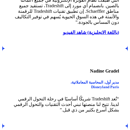
التي طبقت نظام الفوترة الإلكترونية في جميع أعمالنا
بالصين. بانضمام أي مورد إلى Tradeshift، تستفيد جميع
مناطق Schaeffler. إن تطبيق تقنيات Tradeshift للرقمنة
والأتمتة في هذه السوق الحيوية يُسهم في توفير التكاليف
دون المساس بالجودة.”
(باللغة الانجليزية) شاهد الفيديو
Nadine Gradel
مدير أول، المحاسبة المعاملاتية،
Disneyland Paris
“تُعد Tradeshift شريكًا أساسيًا في رحلة التحول الرقمي
لدينا. تتيح لنا منصتها تبني أحدث التقنيات والتحول الرقمي
بشكل أسرع بكثير من ذي قبل.”