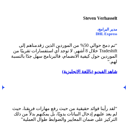
Steven Verhasselt
مدير البرامج،
DHL Express
“تم دمج حوالي 50% من الموردين الذين زقدمناهم إلى
Tradeshift خلال 8 أشهر. لا توجد أي استفسارات تقريبًا من
الموردين حول كيفية الانضمام، فالبرنامج سهل جدًا بالنسبة
لهم.”
شاهد الفيديو (باللغة الانجليزية)
“لقد رأينا فوائد حقيقية من حيث رفع مهارات فريقنا، حيث
لم يعد عليهم إدخال البيانات يدويًا، بل يمكنهم بدلاً من ذلك
التركيز على ضمان المعايير والضوابط طوال العملية”